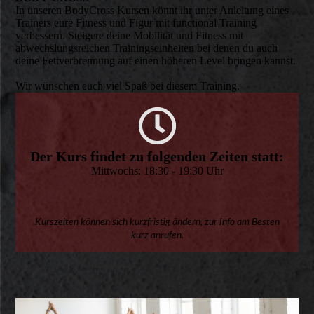
In unseren BodyCross Kursen könnt ihr unter Anleitung eines
Trainers eure Fitness und Figur mit functional Training
verbessern. Steigere deine Mobilität und Fitness mit
abwechslungsreichen Trainingseinheiten bei denen du auch
deine Fettverbrennung auf einen höheren Level bringen kannst.
Wir wünschen euch viel Spaß bei diesem Training.
Der Kurs findet zu folgenden Zeiten statt:
Mittwochs: 18:30 - 19:30 Uhr
Kurszeiten können sich kurzfristig ändern, zur Info am Besten
kurz anrufen.