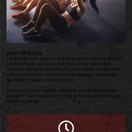
BAUCHKILLER
Dieser Kurs zielt speziell auf deine Fettpölsterchen im Bereich
der Körpermitte ab. Dieser Bereich wird mit zahlreichen
Übungen stark gefordert. Beine und Po werden werden nicht
außen vor gelassen, auch diese Muskelgruppen werden mit
speziellen Übungen intensiv trainiert.
Du willst deinen Fettgehalt reduzieren und die Körpermitte
trainieren - dann bist du hier richtig. Komm mach mit und geh
an deine Grenzen.