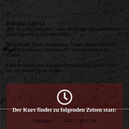
INDOOR - CYCLE
Alle, die gerne Radfahren - ohne Wetter und Umwelteinflüssen
ausgesetzt zu sein, sind hier richtig.
Motivierende Musik, ambitionierte Trainer und die Dynamik
eines motivierenden Trainings mit Gleichgesinnten in der
Gruppe.
Fettverbrennung und Konditionsverbesserung mit Fun. Mach
mit und genieße dieses Gefühl.
Der Kurs findet zu folgenden Zeiten statt:
Dienstags: 18:45 - 19:45 Uhr