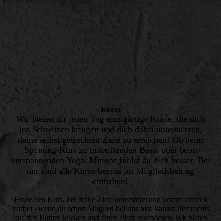
Kurse
Wir bieten dir jeden Tag einzigartige Kurse, die dich
ins Schwitzen bringen und dich dabei unterstützen,
deine selbst gesteckten Ziele zu erreichen! Ob beim
Spinning-Kurs zu mitreißenden Beats oder beim
entspannenden Yoga: Mit uns fühlst du dich besser. Bei
uns sind alle Kurse bereits im Mitgliedsbeitrag
enthalten!
Finde den Kurs, der deine Ziele unterstützt und komm einfach
vorbei - wenn du schon Mitglied bei uns bist, kannst hier rechts
auf den Button klicken und einen Platz reservieren. Wir bieten