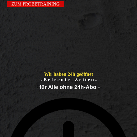
ZUM PROBETRAINING
Wir haben 24h geöffnet
- B e t r e u t e Z e i t e n -
-
f
ür Alle ohne 24h-Abo
-