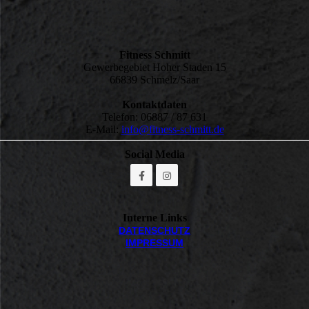
Fitness Schmitt
Gewerbegebiet Hoher Staden 15
66839 Schmelz/Saar
Kontaktdaten
Telefon: 06887 / 87 631
E-Mail:
info@fitness-schmitt.de
Social Media
Interne Links
DATEN­SCHUTZ
IMPRESSUM