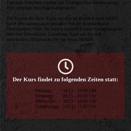
Therapie-Einheiten werden mit Vorträgen und Beantwortung
Ihrer persönlichen Fragen abgerundet.
Die Kosten für diese Kurse werden im Rahmen einer REHA-
Sport Verordnung auch komplett von der Krankenkasse
übernommen. Oder Sie nutzen zusätzlich unser Gesamtangebot
mit einer monatlichen Zuzahlung. Egal wie Sie sich
entscheiden, Hauptsache Sie tun etwas für sich.
Der Kurs findet zu folgenden Zeiten statt:
Montags: 18:15 - 19:00 Uhr
Dienstags: 09:15 - 10:00 Uhr
Mittwochs: 18:15 - 19:00 Uhr
Donnerstags: 10:15 - 11:00 Uhr